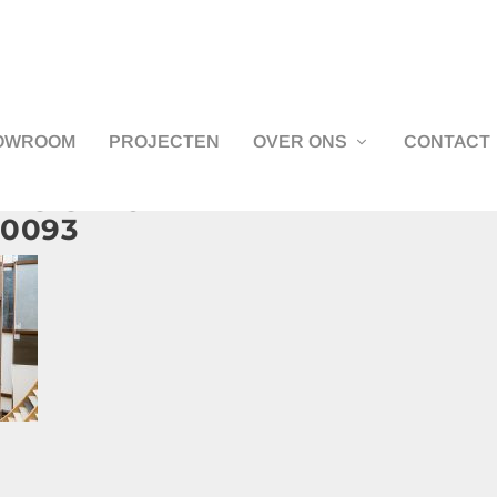
OWROOM
PROJECTEN
OVER ONS
CONTACT
LS-STROE-
0093